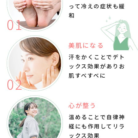
って
冷えの症状も緩
和
美肌になる
汗をかくことでデト
ックス効果があり
お
肌すべすべに
心が整う
温めることで自律神
経にも作用して
リラ
ックス効果