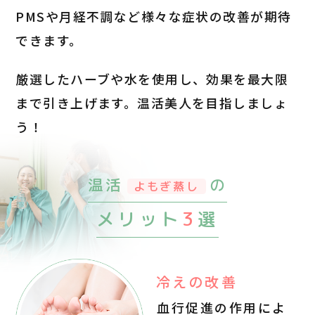
PMSや月経不調など様々な症状の改善が
期待
できます。
厳選したハーブや水を使用し、
効果を最大限
まで引き上げます。
温活美人を目指しましょ
う！
温活
の
よもぎ蒸し
3
メリット
選
冷えの改善
血行促進の作用によ